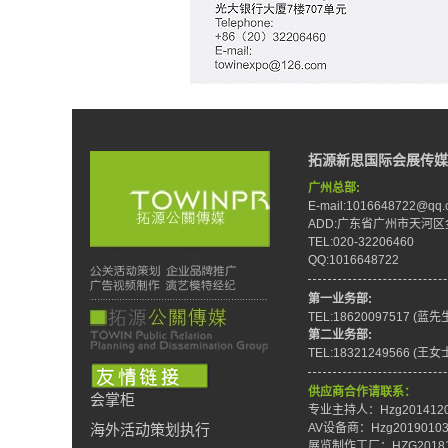
拓源新思国际会展传媒
广州总部:
E-mail:1016648722@qq.
ADD:广东省广州市天河区
TEL:020-32206460
QQ:1016648722
第一业务部:
TEL:18620097517 (蓝先
第二业务部:
TEL:18321249566 (王女
供应商合作请联系：
会掌柜
专业主持人：Hzg201412
AV设备商：Hzg2019010
海外活动策划执行
展览制作工厂：HZG20181