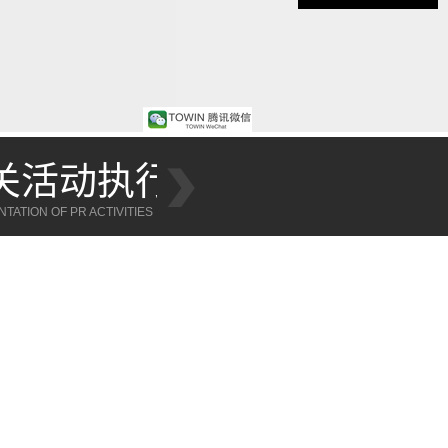
销新概念
专注于公关活动
RKETING ACTIVITIES
FOCUS ON THE IMPLEMENTATION OF PR ACTI
CTIVITIES EXECUTION
FOCUS ON PUBLIC RELATIONS ACTIVITIES EXECUT