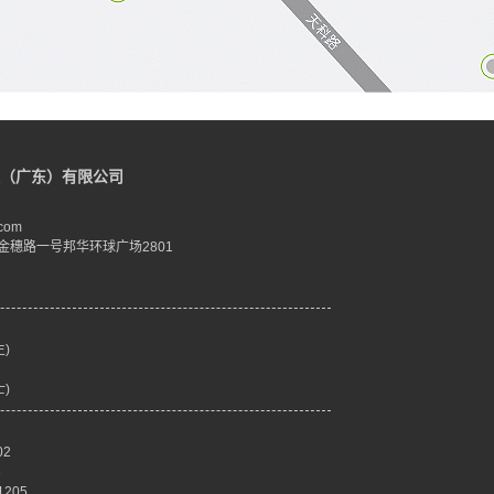
（广东）有限公司
com
金穗路一号邦华环球广场2801
生)
士)
02
3
205