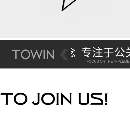
开创活动营
CREATE NEW CONCEPT OF MA
FOCUS ON PUBLIC RELATIONS A