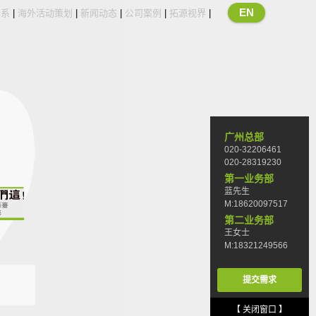
EN
体系
|
海外活动策划
|
新闻动态
|
公司案例
|
拓源视界
|
广州总部
020-32206461
020-28319230
第一业务部
蓝先生
M:18620097517
第二业务部
王女士
M:18321249566
提交需求
【 关闭窗口 】