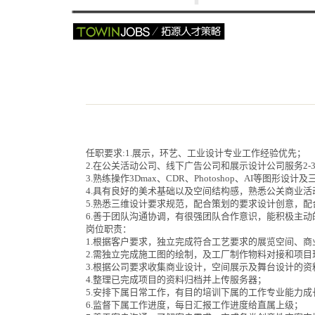
任职要求:
1.展示，环艺、工业设计专业工作经验优先；
2.在公关活动公司、线下广告公司和展示设计公司服务2-
3.熟练操作3Dmax、CDR、Photoshop、AI等图形设
4.具有良好的美术基础以及空间结构感，熟悉公关商业
5.熟悉三维设计要求规范，配合策划的要求设计创意，
6.善于团队沟通协调，有很强团队合作意识，能积极主动
岗位职责：
1.根据客户要求，独立完成符合工艺要求的展览空间、
2.需独立完成施工图的绘制，及工厂制作物料对接和项目
3.根据公司要求收集商业设计，空间展示及舞台设计的
4.整理已完成项目的资料归档并上传服务器；
5.安排下属日常工作，有目的培训下属的工作专业能力成
6.监督下属工作进度，每日汇报工作进度给直属上级；