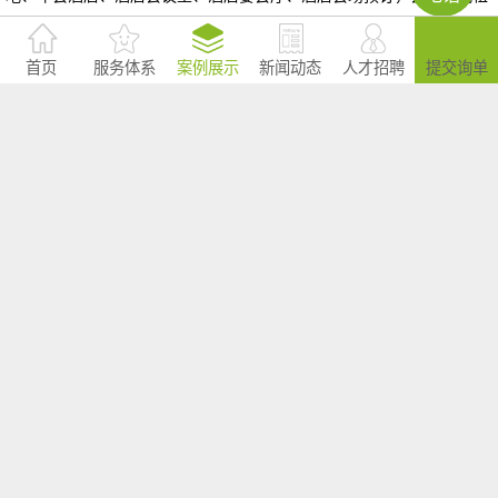
赁，就上会掌柜，免收服务费的会议服务平台网站。一站式办会，预算
至少节省20%；10分钟出会议场地报价方案，轻松搞定公司年会场地、
首页
服务体系
案例展示
新闻动态
人才招聘
提交询单
培训会场地、发布会场地、研讨会场地、招商会场地、答谢会场地、经
销商会议场地、工作总结会场地、沙龙/休闲会议场地。会掌柜是广州炫
锐信息科技有限公司旗下品牌
大型活动策划公司的核心优势
策划推广公司的主要服务内容有哪些
大型活动策划机构受欢迎的原因
查看更多>>
网站导读：
广州活动场地推荐
广州周年庆策划
广州高峰论坛策划
广州运动会策划
广州颁奖晚会策划
广州会务公司
广州公关活动策划
广州发布会策划
广州庆典活动策划
广州年会策划公司
广州大型活动公司
广州千人会议策划
广州会议服务
广州政府活动策划
广州活动执行
广州活动策划公司