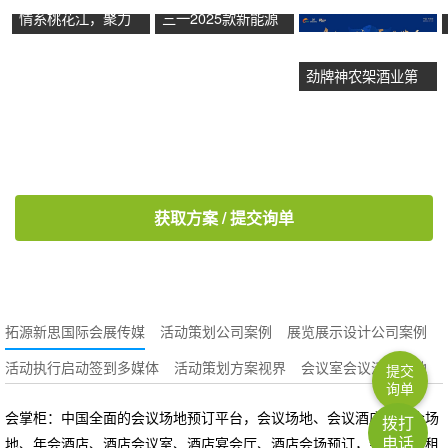
情系桃花江，聚力
三一2025款新能源
五羊城：广州市湖
产品上市发布会暨
劲牌神农架酒业第
南桃江商会成立盛
广东三一开业盛典
四届封藏文化节活
典
动回顾
获取方案 / 提交询单
拓源新思国际会展传媒
活动策划公司案例
展览展示设计公司案例
活动执行启动签到多媒体
活动策划方案视界
会议室会议活动场地
提交
询单
会掌柜：中国全面的会议场地预订平台，会议场地、会议酒店、年会场
拨打
电话
地、年会酒店、酒店会议室、酒店宴会厅、酒店会场预订，会议场地租