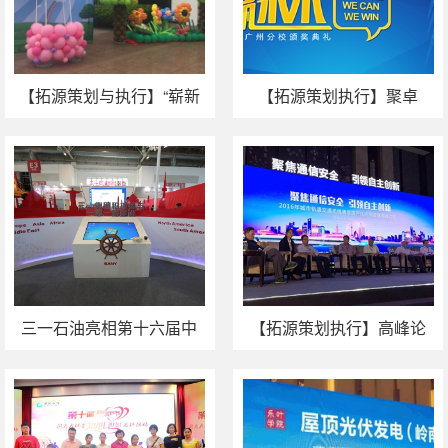
【拓源策划与执行】“崭新
【拓源策划执行】聚卓
百特，欢乐启航”——2015
越，赢未来：2015广州分
广州百特家庭日
校颁奖典礼
三一石油亮相第十六届中
【拓源策划执行】高峰论
国国际石油石化技术装备
坛：聚焦通信安全，引领
展 拓源设计执行
自主创新