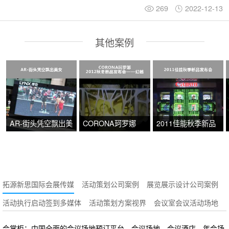
269
2022-12-13
其他案例
AR-街头凭空飘出美
CORONA珂罗娜
2011佳能秋季新品
女
2012秋冬新品发布
发布会
会——幻越
拓源新思国际会展传媒
活动策划公司案例
展览展示设计公司案例
活动执行启动签到多媒体
活动策划方案视界
会议室会议活动场地
会掌柜：中国全面的会议场地预订平台，会议场地、会议酒店、年会场