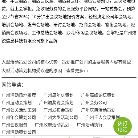
地、年会酒店、酒店会议室、酒店宴会厅、酒店会场预订，会议场地租
赁，就上会掌柜，免收服务费的会议服务平台网站。一站式办会，预算
至少节省20%；10分钟出会议场地报价方案，轻松搞定公司年会场地、
培训会场地、发布会场地、研讨会场地、招商会场地、答谢会场地、经
销商会议场地、工作总结会场地、沙龙/休闲会议场地。会掌柜是广州炫
锐信息科技有限公司旗下品牌
大型活动策划公司的核心优势
策划推广公司的主要服务内容有哪些
大型活动策划机构受欢迎的原因
查看更多>>
网站导读：
广州活动场地推荐
广州周年庆策划
广州高峰论坛策划
广州运动会策划
广州颁奖晚会策划
广州会务公司
广州公关活动策划
广州发布会策划
广州庆典活动策划
广州年会策划公司
广州大型活动公司
广州千人会议策划
拨打
广州会议服务
广州政府活动策划
广州活动执行
电话
广州活动策划公司