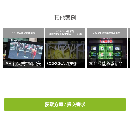
其他案例
AR-街头凭空飘出美
CORONA珂罗娜
2011佳能秋季新品
女
2012秋冬新品发布
发布会
会——幻越
获取方案 / 提交需求