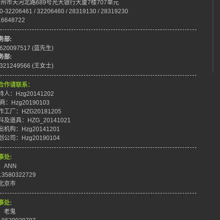
:广州市天河北路689号光大银行大厦7楼707单元
0-32206461 / 32206460 / 28319130 / 28319230
16648722
务部:
8620097517 (蓝先生)
务部:
8321249566 (王女士)
合作请联系：
人：Hzg20141202
商：Hzg20190103
工厂：HZG20181205
及道具：HZG_20141021
机构：Hzg20141201
公司：Hzg20190104
事处:
：ANN
3580322729
北京市
事处:
：老鬼