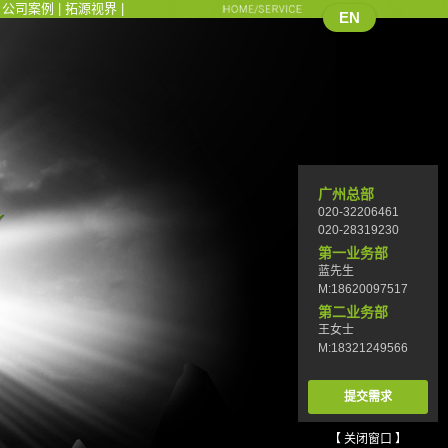
|
公司案例
|
拓源视界
|
EN
广州总部
020-32206461
020-28319230
第一业务部
蓝先生
M:18620097517
第二业务部
王女士
M:18321249566
提交需求
【 关闭窗口 】