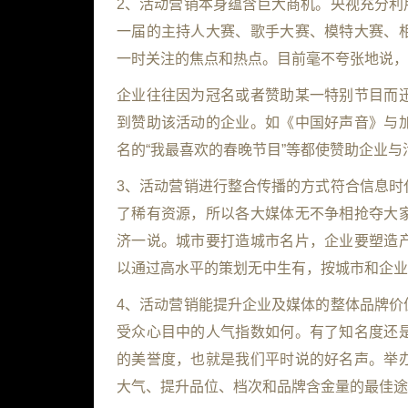
2、活动营销本身蕴含巨大商机。央视充分利
一届的主持人大赛、歌手大赛、模特大赛、
一时关注的焦点和热点。目前毫不夸张地说，
企业往往因为冠名或者赞助某一特别节目而
到赞助该活动的企业。如《中国好声音》与
名的“我最喜欢的春晚节目”等都使赞助企业
3、活动营销进行整合传播的方式符合信息时
了稀有资源，所以各大媒体无不争相抢夺大
济一说。城市要打造城市名片，企业要塑造
以通过高水平的策划无中生有，按城市和企业
4、活动营销能提升企业及媒体的整体品牌价
受众心目中的人气指数如何。有了知名度还
的美誉度，也就是我们平时说的好名声。举
大气、提升品位、档次和品牌含金量的最佳途