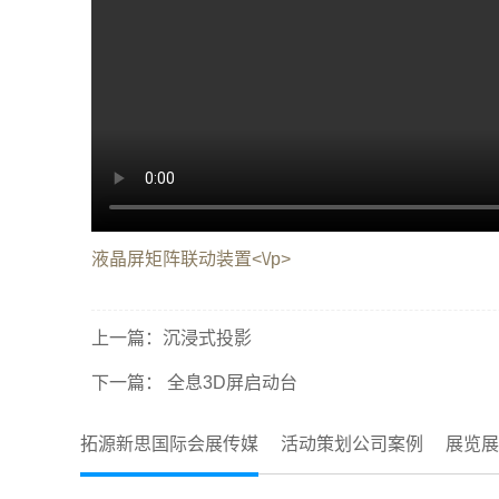
液晶屏矩阵联动装置<\/p>
上一篇：
沉浸式投影
下一篇：
全息3D屏启动台
拓源新思国际会展传媒
活动策划公司案例
展览展