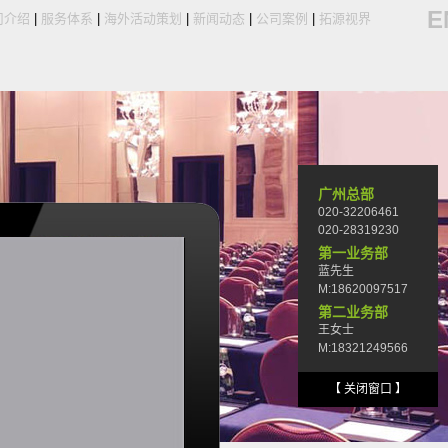
E
司介绍
|
服务体系
|
海外活动策划
|
新闻动态
|
公司案例
|
拓源视界
广州总部
020-32206461
020-28319230
第一业务部
蓝先生
M:18620097517
第二业务部
王女士
M:18321249566
【 关闭窗口 】