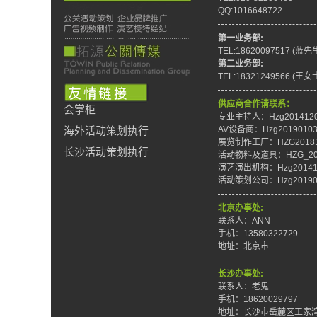
QQ:1016648722
第一业务部:
TEL:18620097517 (蓝先
第二业务部:
TEL:18321249566 (王女
供应商合作请联系：
会掌柜
专业主持人：Hzg201412
AV设备商：Hzg2019010
海外活动策划执行
展览制作工厂：HZG20181
长沙活动策划执行
活动物料及道具：HZG_201
演艺演出机构：Hzg20141
活动策划公司：Hzg20190
北京办事处:
联系人：ANN
手机：13580322729
地址：北京市
长沙办事处:
联系人：老鬼
手机：18620029797
地址：长沙市岳麓区王家