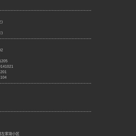
生)
士)
02
3
205
41021
201
104
湾左家垅小区