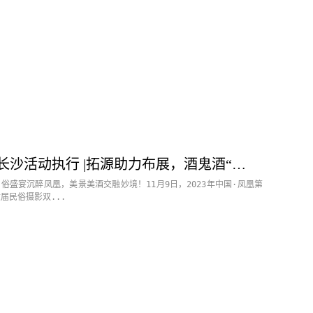
长沙活动执行 |拓源助力布展，酒鬼酒“中国酒谷·湘西影像艺术展”落地
民俗盛宴沉醉凤凰，美景美酒交融妙境！11月9日，2023年中国·凤凰第
届民俗摄影双...