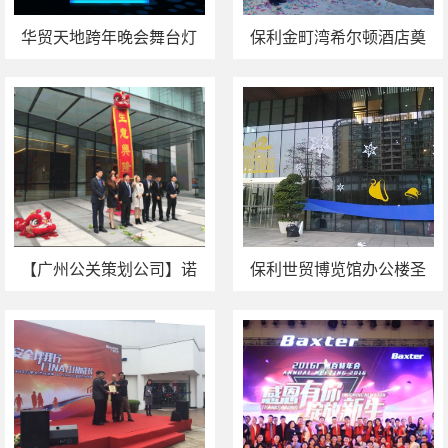
华贸天地跨年晚会舞台灯
保利金町湾希尔顿酒店奠
光设计
基暨入驻仪式
【广州公关策划公司】诺
保利世贸博览馆办公楼圣
远资产（佛山）开业庆典
诞氛围装饰案例