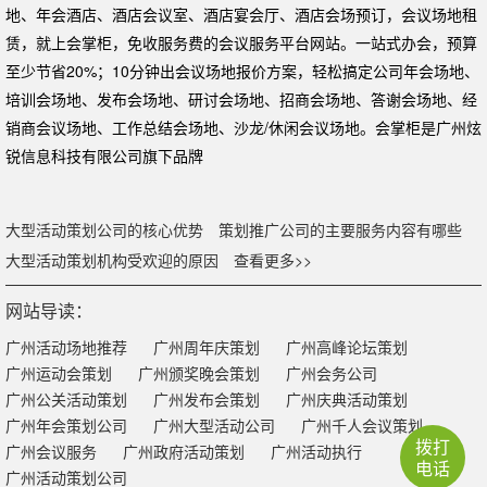
地、年会酒店、酒店会议室、酒店宴会厅、酒店会场预订，会议场地租
赁，就上会掌柜，免收服务费的会议服务平台网站。一站式办会，预算
至少节省20%；10分钟出会议场地报价方案，轻松搞定公司年会场地、
培训会场地、发布会场地、研讨会场地、招商会场地、答谢会场地、经
销商会议场地、工作总结会场地、沙龙/休闲会议场地。会掌柜是广州炫
锐信息科技有限公司旗下品牌
大型活动策划公司的核心优势
策划推广公司的主要服务内容有哪些
大型活动策划机构受欢迎的原因
查看更多>>
网站导读：
广州活动场地推荐
广州周年庆策划
广州高峰论坛策划
广州运动会策划
广州颁奖晚会策划
广州会务公司
广州公关活动策划
广州发布会策划
广州庆典活动策划
广州年会策划公司
广州大型活动公司
广州千人会议策划
拨打
广州会议服务
广州政府活动策划
广州活动执行
电话
广州活动策划公司