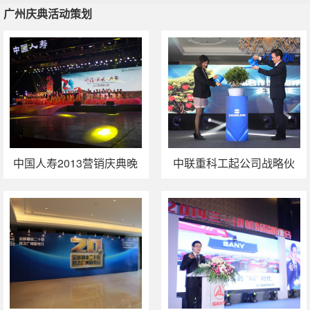
广州庆典活动策划
广州庆典活动策划
中国人寿2013营销庆典晚
中联重科工起公司战略伙
会落幕
伴颁奖暨新品联展