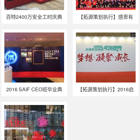
百特2400万安全工时庆典
【拓源策划执行】感恩有
＆ＦＩＮＡＩＩＩ主体交
你，绽放新生：2016广州
付庆典
百特年会
2016 SAIF CEO班毕业典
【拓源策划执行】2016启
礼暨SAIF CEO项目联谊晚
德集团年度盛典—梦想 · 凝
会
聚 · 成长！