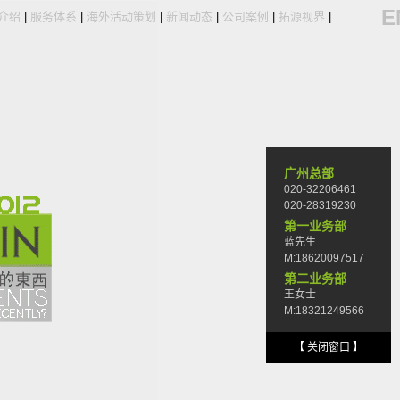
E
介绍
|
服务体系
|
海外活动策划
|
新闻动态
|
公司案例
|
拓源视界
|
广州总部
020-32206461
020-28319230
第一业务部
蓝先生
M:18620097517
第二业务部
王女士
M:18321249566
【 关闭窗口 】