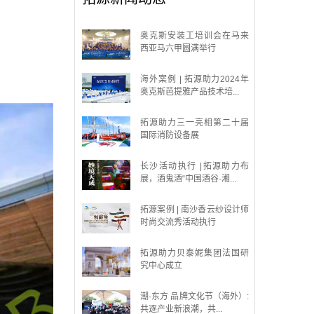
奥克斯安装工培训会在马来
西亚马六甲圆满举行
海外案例 | 拓源助力2024年
奥克斯芭提雅产品技术培...
拓源助力三一亮相第二十届
国际消防设备展
长沙活动执行 |拓源助力布
展，酒鬼酒“中国酒谷·湘...
拓源案例 | 南沙香云纱设计师
时尚交流秀活动执行
拓源助力贝泰妮集团法国研
究中心成立
潮·东方 品牌文化节（海外）:
共逐产业新浪潮，共...