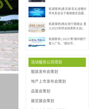
拓源案例|奥克斯亚太战略伙
伴关系会议于泰国普吉岛圆...
拓源案例|再出发行稳致远 星
火2023年终总结表彰大会(...
拓源案例 | 2023“黔酒中国行”
驶入广东，“国台号...
活动服务公司项目
服装发布会策划
地产上市发布会策划
品鉴会策划
展览展会策划