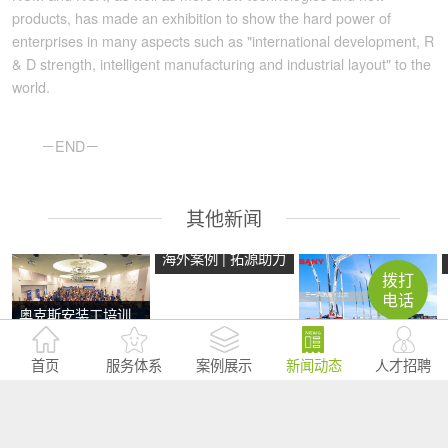
products, has made an exhibition to show the hard power of
enterprises in many aspects such as "international development, R
& D strength, intelligent manufacturing and industrial layout" to the
world.
－END－
其他新闻
海外案例 | 拓源助力
拨打
2024年奥克斯芭提
电话
奥克斯安装工培训
雅产品技术培训会
会在马来西亚马六
议圆满举行
拓源助力三一亮相
首页
服务体系
案例展示
新闻动态
人才招聘
甲圆满举行
第二十届国际消防
设备展