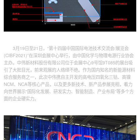
3月19日至21日，“第十四届中国国际电池技术交流会/展览会
(CIBF2021)”在深圳会展中心举行，由中国化学与物理电源行业协会
主办。中伟新材料股份有限公司位于会展中心9号馆9T085的展台吸
引了大批目光，前来观展的人络绎不绝。作为国内知名的新能源材料
综合服务商之一，此次中伟携自主开发的高电压四氧化三钴、高镍
NCM、NCA等核心产品，以及更多新技术、新产品参展亮相，着力
向世界展示“国际化发展、研发实力、智能制造、产业布局”等多个方
面的企业硬实力。