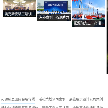
奥克斯安装工培训
海外案例 | 拓源助力
会在马来西亚马六
拓源助力三一亮相
2024年奥克斯芭提
甲圆满举行
第二十届国际消防
雅产品技术培训会
设备展
议圆满举行
拓源新思国际会展传媒
活动策划公司案例
展览展示设计公司案例
活动执行启动签到多媒体
活动策划方案视界
会议室会议活动场地