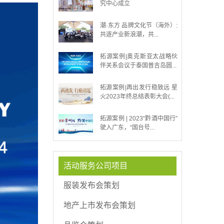
究中心成立
潮·东方 品牌文化节（海外）:
共逐产业新浪潮，共...
拓源案例|奥克斯亚太战略伙
伴关系会议于泰国普吉岛圆...
拓源案例|再出发行稳致远 星
火2023年终总结表彰大会(...
拓源案例 | 2023“黔酒中国行”
驶入广东，“国台号...
活动服务公司项目
服装发布会策划
地产上市发布会策划