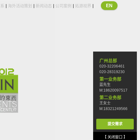
EN
体系
|
海外活动策划
|
新闻动态
|
公司案例
|
拓源视界
|
广州总部
020-32206461
020-28319230
第一业务部
蓝先生
M:18620097517
第二业务部
王女士
M:18321249566
提交需求
【 关闭窗口 】