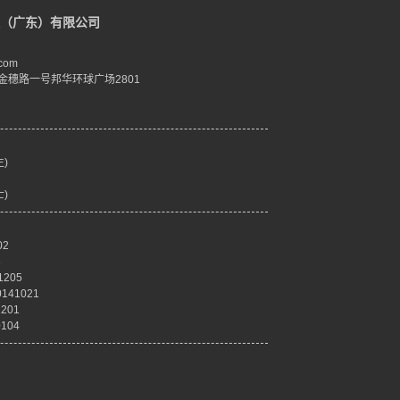
（广东）有限公司
com
金穗路一号邦华环球广场2801
生)
士)
02
3
205
41021
201
104