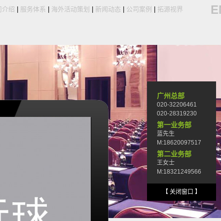
E
司介绍
|
服务体系
|
海外活动策划
|
新闻动态
|
公司案例
|
拓源视界
广州总部
020-32206461
020-28319230
第一业务部
蓝先生
M:18620097517
第二业务部
王女士
M:18321249566
【 关闭窗口 】