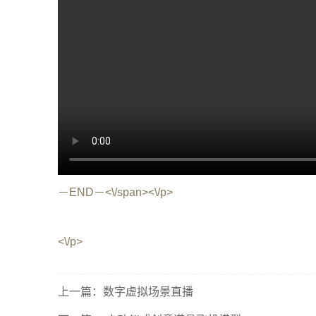
－END－<\/span><\/p>
<\/p>
上一篇：
数字虚拟场景直播