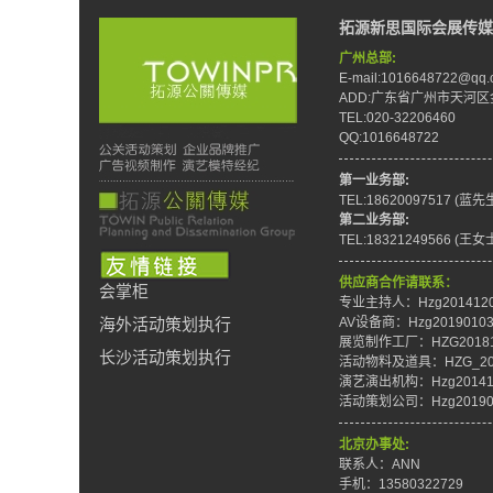
拓源新思国际会展传媒
广州总部:
E-mail:1016648722@qq.
ADD:广东省广州市天河区
TEL:020-32206460
QQ:1016648722
第一业务部:
TEL:18620097517 (蓝先
第二业务部:
TEL:18321249566 (王女
供应商合作请联系：
会掌柜
专业主持人：Hzg201412
AV设备商：Hzg2019010
海外活动策划执行
展览制作工厂：HZG20181
长沙活动策划执行
活动物料及道具：HZG_201
演艺演出机构：Hzg20141
活动策划公司：Hzg20190
北京办事处:
联系人：ANN
手机：13580322729