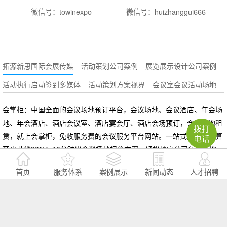
微信号：towinexpo
微信号：huizhanggui666
拓源新思国际会展传媒
活动策划公司案例
展览展示设计公司案例
活动执行启动签到多媒体
活动策划方案视界
会议室会议活动场地
会掌柜：中国全面的会议场地预订平台，会议场地、会议酒店、年会场
地、年会酒店、酒店会议室、酒店宴会厅、酒店会场预订，会议场地租
拨打
赁，就上会掌柜，免收服务费的会议服务平台网站。一站式办会，预算
电话
至少节省20%；10分钟出会议场地报价方案，轻松搞定公司年会场地、
培训会场地、发布会场地、研讨会场地、招商会场地、答谢会场地、经
首页
服务体系
案例展示
新闻动态
人才招聘
销商会议场地、工作总结会场地、沙龙/休闲会议场地。会掌柜是广州炫
锐信息科技有限公司旗下品牌
策划推广公司的主要服务内容有哪些