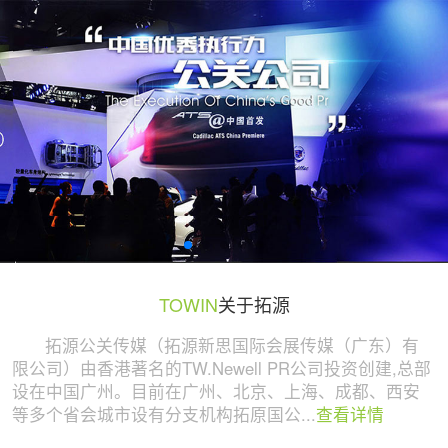
广州活动策划与执行公司 | 拓源策划
TOWIN
关于拓源
拓源公关传媒（拓源新思国际会展传媒（广东）有
限公司）由香港著名的TW.Newell PR公司投资创建,总部
设在中国广州。目前在广州、北京、上海、成都、西安
等多个省会城市设有分支机构拓原国公...
查看详情