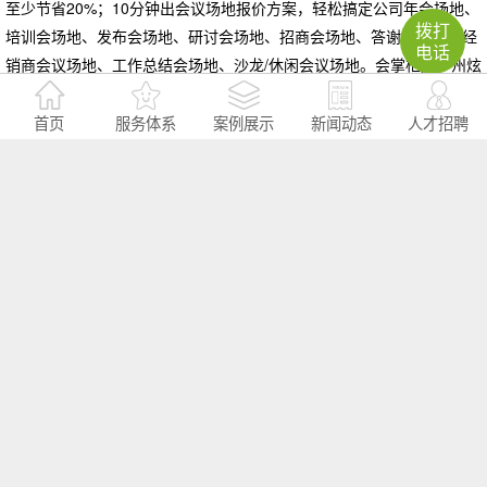
至少节省20%；10分钟出会议场地报价方案，轻松搞定公司年会场地、
拨打
培训会场地、发布会场地、研讨会场地、招商会场地、答谢会场地、经
电话
销商会议场地、工作总结会场地、沙龙/休闲会议场地。会掌柜是广州炫
锐信息科技有限公司旗下品牌
首页
服务体系
案例展示
新闻动态
人才招聘
大型活动策划公司的核心优势
策划推广公司的主要服务内容有哪些
大型活动策划机构受欢迎的原因
查看更多>>
网站导读：
广州活动场地推荐
广州周年庆策划
广州高峰论坛策划
广州运动会策划
广州颁奖晚会策划
广州会务公司
广州公关活动策划
广州发布会策划
广州庆典活动策划
广州年会策划公司
广州大型活动公司
广州千人会议策划
广州会议服务
广州政府活动策划
广州活动执行
广州活动策划公司