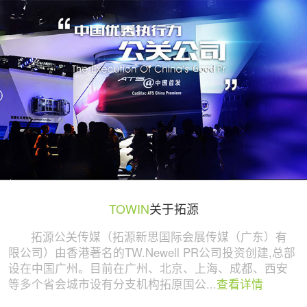
广州活动策划与执行公司 | 拓源策划
TOWIN
关于拓源
拓源公关传媒（拓源新思国际会展传媒（广东）有
限公司）由香港著名的TW.Newell PR公司投资创建,总部
设在中国广州。目前在广州、北京、上海、成都、西安
等多个省会城市设有分支机构拓原国公...
查看详情