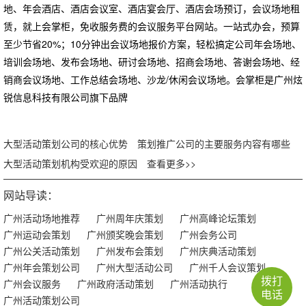
地、年会酒店、酒店会议室、酒店宴会厅、酒店会场预订，会议场地租
赁，就上会掌柜，免收服务费的会议服务平台网站。一站式办会，预算
至少节省20%；10分钟出会议场地报价方案，轻松搞定公司年会场地、
培训会场地、发布会场地、研讨会场地、招商会场地、答谢会场地、经
销商会议场地、工作总结会场地、沙龙/休闲会议场地。会掌柜是广州炫
锐信息科技有限公司旗下品牌
大型活动策划公司的核心优势
策划推广公司的主要服务内容有哪些
大型活动策划机构受欢迎的原因
查看更多>>
网站导读：
广州活动场地推荐
广州周年庆策划
广州高峰论坛策划
广州运动会策划
广州颁奖晚会策划
广州会务公司
广州公关活动策划
广州发布会策划
广州庆典活动策划
广州年会策划公司
广州大型活动公司
广州千人会议策划
拨打
广州会议服务
广州政府活动策划
广州活动执行
电话
广州活动策划公司