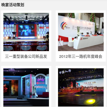
晚宴活动策划
晚宴活动策划
客户答谢会策划
广州庆典活动策划
广州周年庆策划
三一重型装备公司新品发
2012年三一路机年度峰会
布会（榆林神木）
策划执行