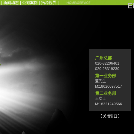
|
新闻动态
|
公司案例
|
拓源视界
|
E
广州总部
020-32206461
020-28319230
第一业务部
蓝先生
M:18620097517
第二业务部
王女士
M:18321249566
【 关闭窗口 】