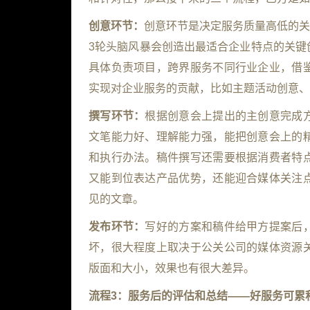
创意环节：
创意环节是决定服务质量高低的关
3轮头脑风暴会创造出最适合企业特点的关键
具体负责项目，跨界服务不同行业企业，借
实现对企业服务的贡献，比如主题活动创意、
撰写环节：
根据创意会上提出的主创意完成
文笔能力好、理解能力强，能把创意会上的
和执行办法。稿件撰写还需要根据消费者特
又能到位表达产品优势，还能迎合媒体关注
见的文章。
发布环节：
写好的方案和稿件给甲方提案后
坏，很大程度上取决于公关公司的媒体资源
版面和大小，效果也有很大差异。
流程3：服务后的评估和总结——好服务可累