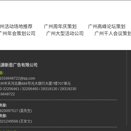
州活动场地推荐
广州周年庆策划
广州高峰论坛策划
广州年会策划公司
广州大型活动公司
广州千人会议策
拓源新思广告有限公司
部:
:1016648722@qq.com
:广州市天河北路689号光大银行大厦7楼707单元
0-32206461 / 32206460 / 28319130 / 28319230
16648722
务部:
8620097517 (蓝先生)
务部:
8321249566 (王女士)