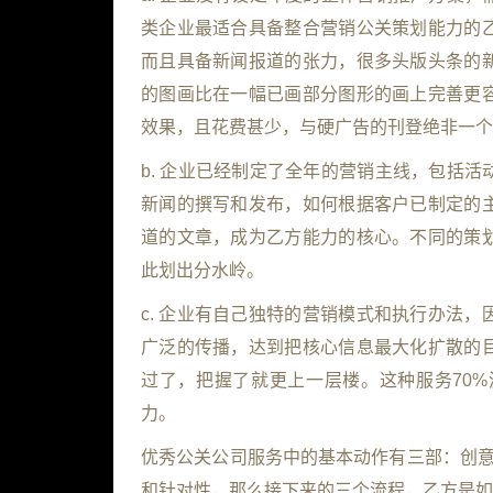
类企业最适合具备整合营销公关策划能力的
而且具备新闻报道的张力，很多头版头条的
的图画比在一幅已画部分图形的画上完善更
效果，且花费甚少，与硬广告的刊登绝非一个
b. 企业已经制定了全年的营销主线，包括
新闻的撰写和发布，如何根据客户已制定的
道的文章，成为乙方能力的核心。不同的策
此划出分水岭。
c. 企业有自己独特的营销模式和执行办法
广泛的传播，达到把核心信息最大化扩散的
过了，把握了就更上一层楼。这种服务70%
力。
优秀公关公司服务中的基本动作有三部：创意
和针对性，那么接下来的三个流程，乙方是如