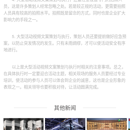
员，这是许多策划人经常忽略之处。若是较正规的活动，更需要拍照
人员具有较高的拍照水平。拍照既是留念的方式，同时也是企业扩大
影响力的手段之一。
5. 大型活动视频文案策划与执行，策划人员还要提前做好应急预
案，以防止突发情况的发生。只有未雨绸缪，才可以使活动安全有序
地进行。
以上是大型活动视频文案策划与执行时相关的注意事项。总之，
在具体执行时一定要迎合活动主题，相关现场的服务人员要经过专业
培训，使活动的参与人员可以体会到企业的诚意，这也是企业形象的
表现之一。相关领导也要积极对待，让活动圆满完成。
其他新闻