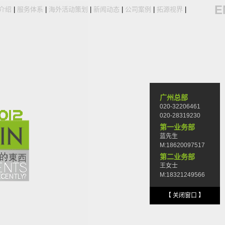
E
介绍
|
服务体系
|
海外活动策划
|
新闻动态
|
公司案例
|
拓源视界
|
广州总部
020-32206461
020-28319230
第一业务部
蓝先生
M:18620097517
第二业务部
王女士
M:18321249566
【 关闭窗口 】