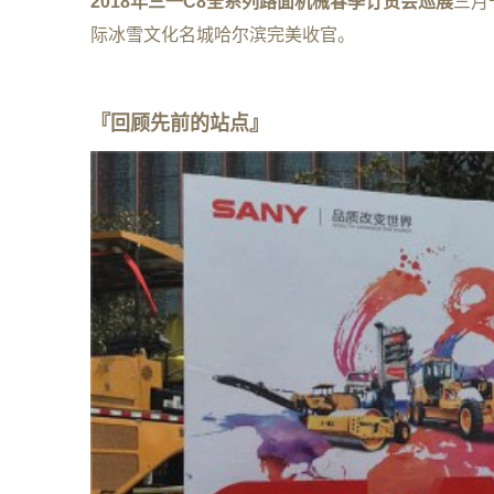
2018年三一C8全系列路面机械春季订货会巡展
三月
际冰雪文化名城哈尔滨完美收官。
『回顾先前的站点』