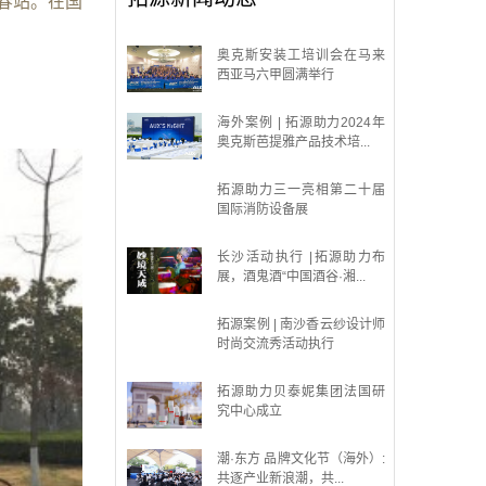
春站。在国
奥克斯安装工培训会在马来
西亚马六甲圆满举行
海外案例 | 拓源助力2024年
奥克斯芭提雅产品技术培...
拓源助力三一亮相第二十届
国际消防设备展
长沙活动执行 |拓源助力布
展，酒鬼酒“中国酒谷·湘...
拓源案例 | 南沙香云纱设计师
时尚交流秀活动执行
拓源助力贝泰妮集团法国研
究中心成立
潮·东方 品牌文化节（海外）:
共逐产业新浪潮，共...