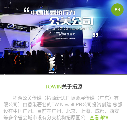
广州活动策划与执行公司 | 拓源策划
EN
TOWIN
关于拓源
拓源公关传媒（拓源新思国际会展传媒（广东）有
限公司）由香港著名的TW.Newell PR公司投资创建,总部
设在中国广州。目前在广州、北京、上海、成都、西安
等多个省会城市设有分支机构拓原国公...
查看详情