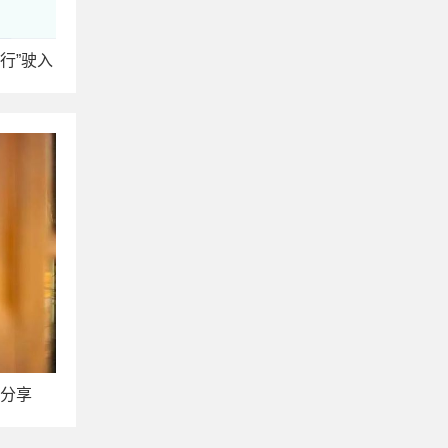
国行”驶入
酒促消费
分享