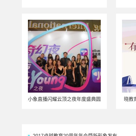
幕：开放·商业的共振
小象直播闪耀云顶之夜年度盛典圆
晓教
满举行
2017卓越教育20周年年会暨新形象发布