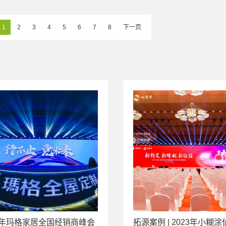
1
2
3
4
5
6
7
8
下一页
23年玛格家居全国经销商峰会
拓源案例 | 2023年小糊