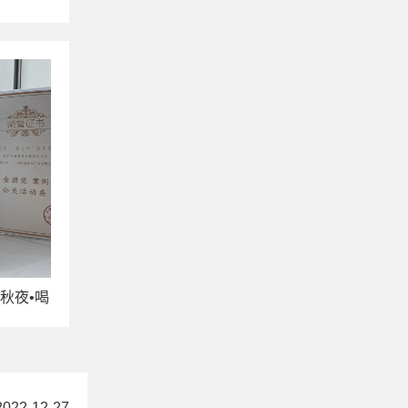
峰会
秋夜•喝
—公关活动
2022-12-27