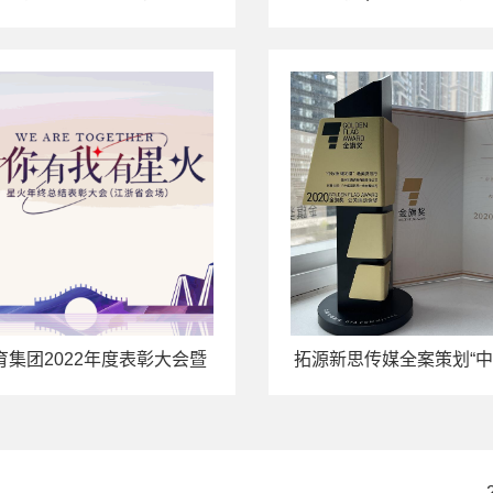
圆满举办
团优秀合作伙伴战略
育集团2022年度表彰大会暨
拓源新思传媒全案策划“中
总结大会在湖州举行
习酒”荣获“2020金旗奖
金奖