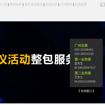
E
司介绍
|
服务体系
|
海外活动策划
|
新闻动态
|
公司案例
|
拓源视界
广州总部
020-32206461
020-28319230
第一业务部
蓝先生
M:18620097517
第二业务部
王女士
M:18321249566
【 关闭窗口 】