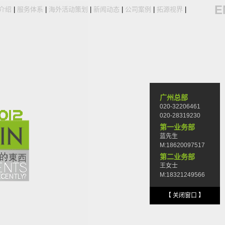
E
介绍
|
服务体系
|
海外活动策划
|
新闻动态
|
公司案例
|
拓源视界
|
广州总部
020-32206461
020-28319230
第一业务部
蓝先生
M:18620097517
第二业务部
王女士
M:18321249566
【 关闭窗口 】