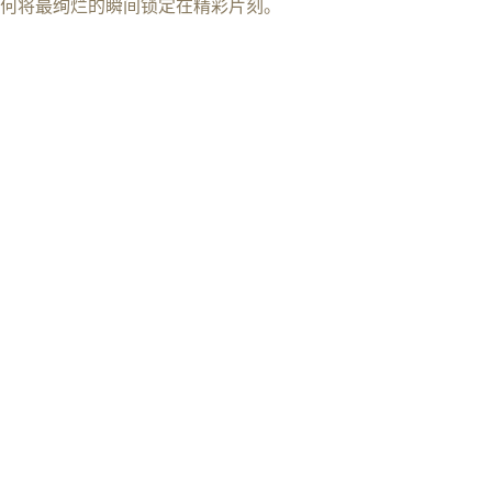
何将最绚烂的瞬间锁定在精彩片刻。