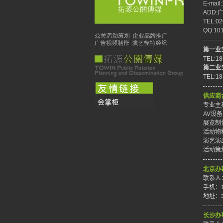
E-mail
ADD
TEL:02
QQ:10
第一业
TEL:1
第二业
TEL:1
供应商
专业主持
AV设备
展览制作
活动物料
演艺演出
活动策划
北京办
联系人
手机：1
地址：
长沙办