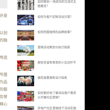
如何策划一场成功的沉浸式主
题展览？
许是
如何为客户定制活动方案？
如何挖掘独特的品牌故事？
以创
的融
营销活动策划与执行指南
地选
那些圣诞有意思的小互动环节
所擅
烟花装置美陈设计指南
为品
的靓
如何更好地了解目标客户需求
信誉
以开展社区营销？
精心
房地产社区营销线下活动实施