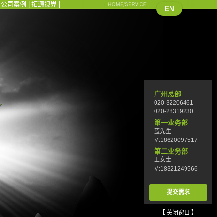
|
公司案例
|
拓源视界
|
EN
广州总部
020-32206461
020-28319230
第一业务部
蓝先生
M:18620097517
第二业务部
王女士
M:18321249566
提交需求
【 关闭窗口 】