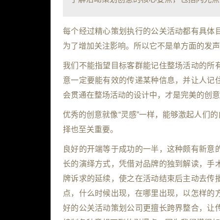
每个经过精心策划执行的公关活动都有具体
为了增加关注影响。所以它不是单方面的发声
我们不能指望目标客群能记住整场活动的所
意一定要能有效的传递某种信息，并让人记
会贯通在整场活动的设计中，才是完美的创意
优秀的创意就像“灵感”一样，能够激起人们
择也至关重要。
良好的开端等于成功的一半，这种颇有新意
长的演绎方式，凭借对品牌的独到解读，手
牌诉求的延续，使之在活动结束后主动去传
点，什么时候出现，在哪里出现，以怎样的
好的公关活动策划公司更擅长跨界整合，让