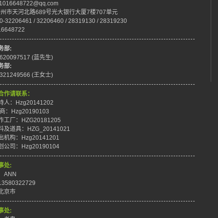
:1016648722@qq.com
:广州市天河北路689号光大银行大厦7楼707单元
0-32206461 / 32206460 / 28319130 / 28319230
16648722
务部:
8620097517 (蓝先生)
务部:
8321249566 (王女士)
合作请联系：
人：Hzg20141202
商：Hzg20190103
工厂：HZG20181205
及道具：HZG_20141021
机构：Hzg20141201
公司：Hzg20190104
事处:
：ANN
3580322729
北京市
事处: