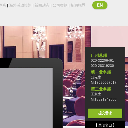
EN
体系
|
海外活动策划
|
新闻动态
|
公司案例
|
拓源视界
广州总部
020-32206461
020-28319230
第一业务部
蓝先生
M:18620097517
第二业务部
王女士
M:18321249566
提交需求
【 关闭窗口 】