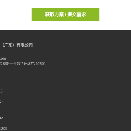
获取方案 / 提交需求
（广东）有限公司
com
金穗路一号邦华环球广场2801
生)
士)
02
3
205