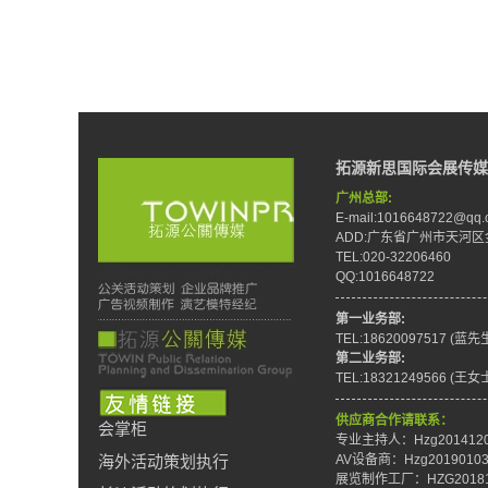
拓源新思国际会展传媒
广州总部:
E-mail:1016648722@qq.
ADD:广东省广州市天河区
TEL:020-32206460
QQ:1016648722
第一业务部:
TEL:18620097517 (蓝先
第二业务部:
TEL:18321249566 (王女
供应商合作请联系：
会掌柜
专业主持人：Hzg201412
AV设备商：Hzg2019010
海外活动策划执行
展览制作工厂：HZG20181