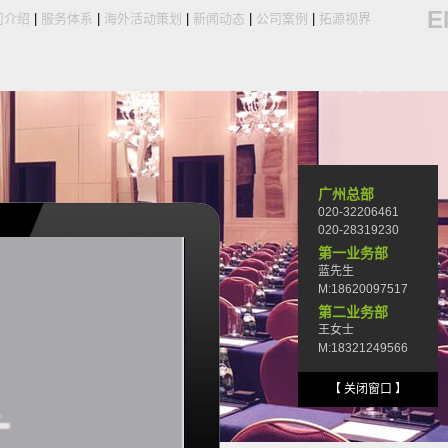
E
司介绍
|
服务体系
|
海外活动策划
|
新闻动态
|
公司案例
|
拓源视界
广州总部
020-32206461
020-28319230
第一业务部
蓝先生
M:18620097517
第二业务部
王女士
M:18321249566
【 关闭窗口 】