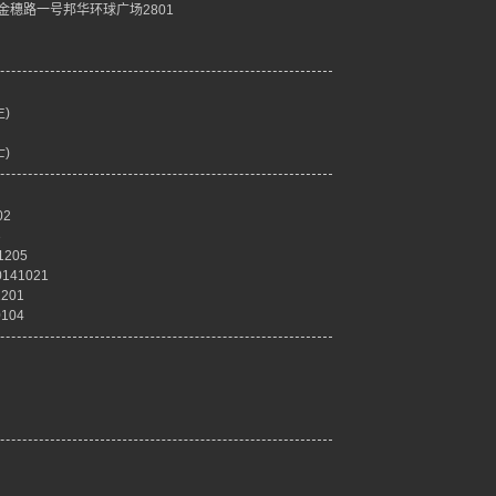
金穗路一号邦华环球广场2801
生)
士)
02
3
205
41021
201
104