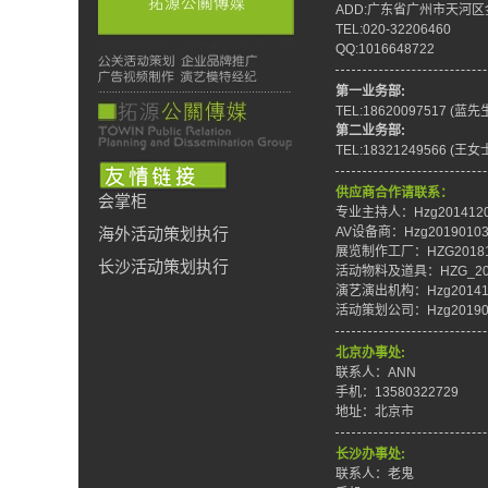
ADD:广东省广州市天河区
TEL:020-32206460
QQ:1016648722
第一业务部:
TEL:18620097517 (蓝先
第二业务部:
TEL:18321249566 (王女
供应商合作请联系：
会掌柜
专业主持人：Hzg201412
AV设备商：Hzg2019010
海外活动策划执行
展览制作工厂：HZG20181
长沙活动策划执行
活动物料及道具：HZG_201
演艺演出机构：Hzg20141
活动策划公司：Hzg20190
北京办事处:
联系人：ANN
手机：13580322729
地址：北京市
长沙办事处:
联系人：老鬼