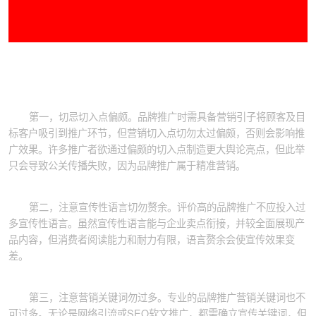
第一，切忌切入点偏颇。品牌推广时需具备营销引子将顾客及目
标客户吸引到推广环节，但营销切入点切勿太过偏颇，否则会影响推
广效果。许多推广者欲通过偏颇的切入点制造更大舆论亮点，但此举
只会导致公关传播失败，因为品牌推广属于精准营销。
第二，注意宣传性语言切勿赘余。评价高的品牌推广不应投入过
多宣传性语言。虽然宣传性语言能与企业卖点衔接，并较全面展现产
品内容，但消费者阅读能力和耐力有限，语言赘余会使宣传效果变
差。
第三，注意营销关键词勿过多。专业的品牌推广营销关键词也不
可过多。无论是网络引流或SEO软文推广，都需确立宣传关键词，但