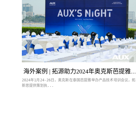
海外案例 | 拓源助力2024年奥克斯芭提雅产品技术培训
2024年1月24-26日，奥克斯在泰国芭提雅举办产品技术培训会议，拓
新思提供策划执...