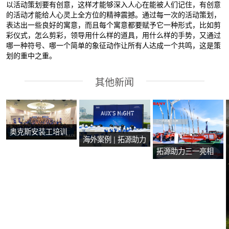
以活动策划要有创意，这样才能够深入人心在能被人们记住，有创意
的活动才能给人心灵上全方位的精神震撼。通过每一次的活动策划，
表达出一些良好的寓意，而且每个寓意都要赋予它一种形式，比如剪
彩仪式，怎么剪彩，领导用什么样的道具，用什么样的手势，又通过
哪一种符号、哪一个简单的象征动作让所有人达成一个共鸣，这是策
划的重中之重。
其他新闻
奥克斯安装工培训
海外案例 | 拓源助力
会在马来西亚马六
拓源助力三一亮相
2024年奥克斯芭提
甲圆满举行
第二十届国际消防
雅产品技术培训会
设备展
议圆满举行