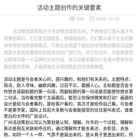
活动主题创作的关键要素
349
2022-12-13
活动策划案是相对于市场策划案而言的，严格地说它是从属于市
场策划案的，它们是互相联系，相辅相成的。它们都从属于企业的整
体市场营销思想和模式，只有在此前提下做出的市场策划案和活动策
划案才是具有整体性和延续性的广告行为，也只有这样，才能够使受
众群体同意一个品牌的文化内涵，而活动策划案也只有遵从整体市场
策划案的思路，才能够使企业保持稳定的市场销售额。
活动主题是与会者关心的，感兴趣的，和他们有关系的。主题特点：
简洁，耐人寻味，幽默风趣，过目不忘，震撼人心。主标题是否会令
你想去读副标题的第一句话，而副标题的第一句话是否能使你想去第
二句话，当你看完整个主画面后，能否让你保持微笑和打动！画面的
设计是给与会者看的，是给客户看的，其次才是给你自己看。与会者
不是美学家，国际上目前大多数与会者能接受的往往是叫卖式，或者
旁白的大呼的广告设计。
广州活动策划公司认为策划是认知、理解、升华的一个过程，理解和
表达是相互关联和呼应的，通过理解你才能去表达、去彰显、去张
扬，如同一个人一样，气质不是装出来的，是从骨子里透出来的，所