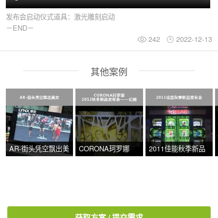
发布会启动仪式道具：激光雕刻启动
－END－
242
2022-12-13
其他案例
AR-街头凭空飘出美
CORONA珂罗娜
2011佳能秋季新品
女
2012秋冬新品发布
发布会
EN
会——幻越
获取方案 / 提交需求