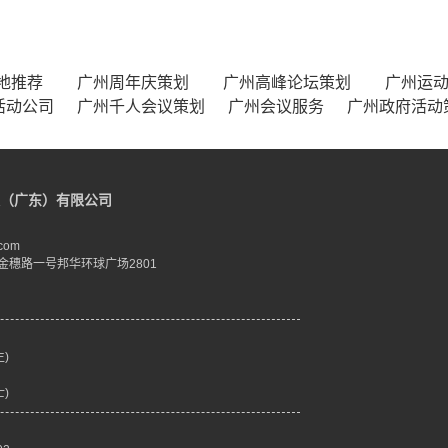
地推荐
广州周年庆策划
广州高峰论坛策划
广州运
活动公司
广州千人会议策划
广州会议服务
广州政府活动
（广东）有限公司
com
金穗路一号邦华环球广场2801
生)
士)