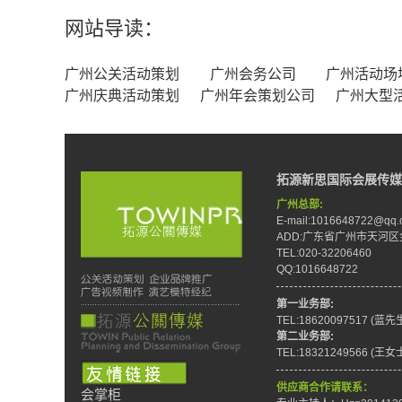
网站导读：
广州公关活动策划
广州会务公司
广州活动场
广州庆典活动策划
广州年会策划公司
广州大型
拓源新思国际会展传媒
广州总部:
E-mail:1016648722@qq.
ADD:广东省广州市天河区
TEL:020-32206460
QQ:1016648722
第一业务部:
TEL:18620097517 (蓝先
第二业务部:
TEL:18321249566 (王女
供应商合作请联系：
会掌柜