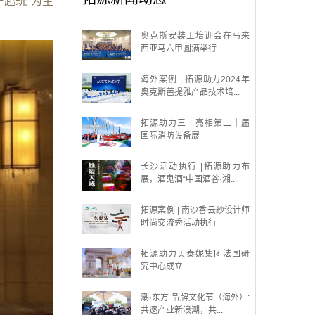
一起玩”为主
奥克斯安装工培训会在马来
西亚马六甲圆满举行
海外案例 | 拓源助力2024年
奥克斯芭提雅产品技术培...
拓源助力三一亮相第二十届
国际消防设备展
长沙活动执行 |拓源助力布
展，酒鬼酒“中国酒谷·湘...
拓源案例 | 南沙香云纱设计师
时尚交流秀活动执行
拓源助力贝泰妮集团法国研
究中心成立
潮·东方 品牌文化节（海外）:
共逐产业新浪潮，共...