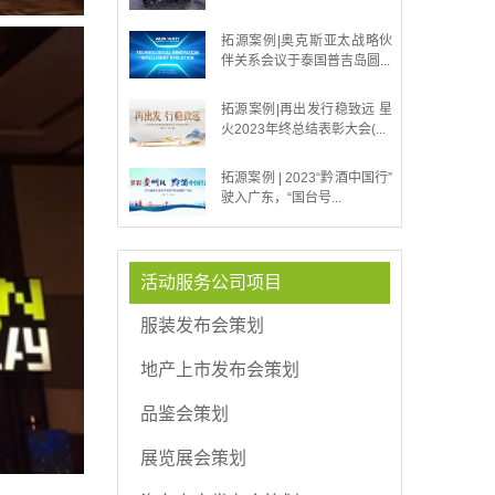
拓源案例|奥克斯亚太战略伙
伴关系会议于泰国普吉岛圆...
拓源案例|再出发行稳致远 星
火2023年终总结表彰大会(...
拓源案例 | 2023“黔酒中国行”
驶入广东，“国台号...
活动服务公司项目
服装发布会策划
地产上市发布会策划
品鉴会策划
展览展会策划