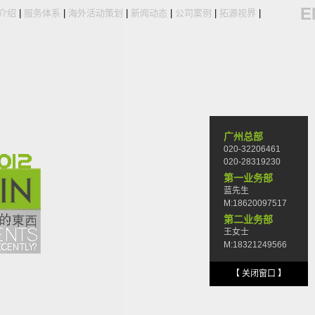
E
介绍
|
服务体系
|
海外活动策划
|
新闻动态
|
公司案例
|
拓源视界
|
广州总部
020-32206461
020-28319230
第一业务部
蓝先生
M:18620097517
第二业务部
王女士
M:18321249566
【 关闭窗口 】