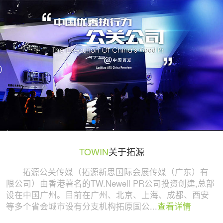
广州活动策划与执行公司 | 拓源策划
TOWIN
关于拓源
拓源公关传媒（拓源新思国际会展传媒（广东）有
限公司）由香港著名的TW.Newell PR公司投资创建,总部
设在中国广州。目前在广州、北京、上海、成都、西安
等多个省会城市设有分支机构拓原国公...
查看详情