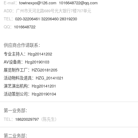
E-mail：
towinexpo@126.com
1016648722@qq.com
ADD：广州市天河北路689号光大银行7楼707单元
TEL：
020-32206461
/
32206460
/
28319230
QQ：
1016648722
供应商合作请联系：
专业主持人：Hzg20141202
AV设备商：Hzg20190103
展览制作工厂：HZG20181205
活动物料及道具：HZG_20141021
演艺演出机构：Hzg20141201
活动策划公司：Hzg20190104
第一业务部：
TEL：
18620029
797
（陈先生）
第二业务部：