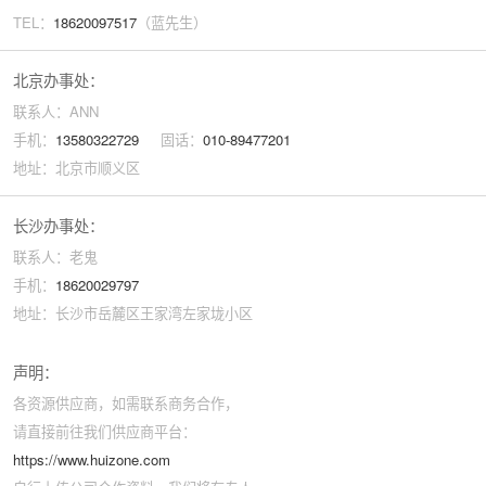
TEL：
18620097517
（蓝先生）
北京办事处：
联系人：ANN
手机：
13580322729
固话：
010-89477201
地址：北京市顺义区
长沙办事处：
联系人：老鬼
手机：
18620029797
地址：长沙市岳麓区王家湾左家垅小区
声明：
各资源供应商，如需联系商务合作，
请直接前往我们供应商平台：
https://www.huizone.com