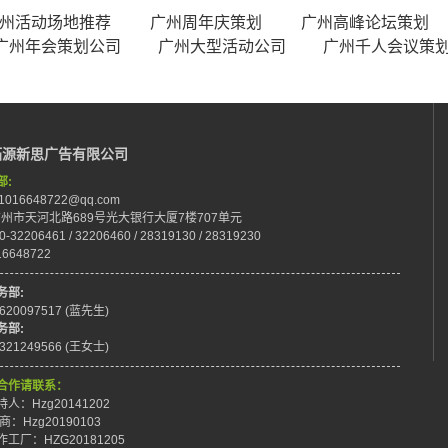
州活动场地推荐
广州周年庆策划
广州高峰论坛策划
广州年会策划公司
广州大型活动公司
广州千人会议策
拓源新思广告有限公司
部:
:1016648722@qq.com
:广州市天河北路689号光大银行大厦7楼707单元
0-32206461 / 32206460 / 28319130 / 28319230
16648722
务部:
8620097517 (蓝先生)
务部:
8321249566 (王女士)
合作请联系：
人：Hzg20141202
商：Hzg20190103
工厂：HZG20181205