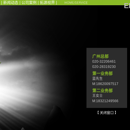
|
新闻动态
|
公司案例
|
拓源视界
|
E
广州总部
020-32206461
020-28319230
第一业务部
蓝先生
M:18620097517
第二业务部
王女士
M:18321249566
【 关闭窗口 】