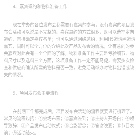
4、嘉宾邀约和物料准备工作
现在举办的各位发布会都需要有嘉宾的参与，没有嘉宾的项目发
布会活动可以说是不完整的。嘉宾邀约的方式很多，既可以选择定向
邀约，直接确定嘉宾名单；也可以通过网络邀约，利用H5邀请函邀请
嘉宾，同时可以全方位的介绍此次产品发布会的情况，让有意向的参
会嘉宾对此会有一个全面的了解。物料准备工作主要是考验细节、物
料尺寸以及选料三个方面，这项准备工作一定不能马虎，需要多次检
查和供应商确认所需的物料是否一致，避免活动举办时物料出错或缺
失的情况。
5、项目发布会主要流程
在前期工作都完成后，项目发布会活动的流程就要进行梳理了。
常见的流程包括：①会场布置；②嘉宾签到；③主持人开场白；④领
导致辞；⑤产品发布启动仪式；⑥合影留念；⑦答谢晚宴；⑧节目表
演；⑨活动结束。