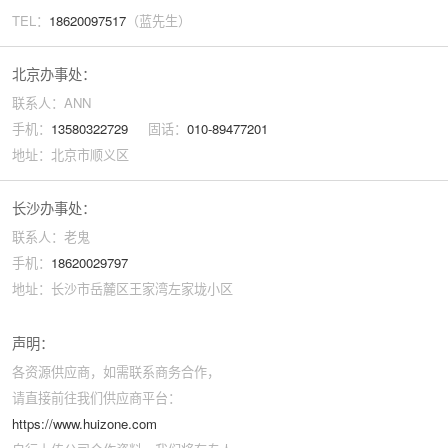
TEL：
18620097517
（蓝先生）
北京办事处：
联系人：ANN
手机：
13580322729
固话：
010-89477201
地址：北京市顺义区
长沙办事处：
联系人：老鬼
手机：
18620029797
地址：长沙市岳麓区王家湾左家垅小区
声明：
各资源供应商，如需联系商务合作，
请直接前往我们供应商平台：
https://www.huizone.com