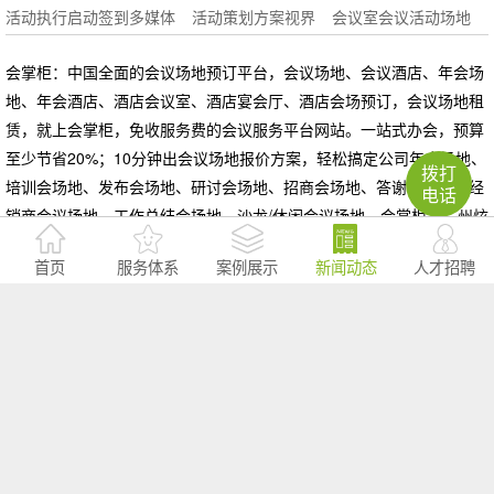
活动执行启动签到多媒体
活动策划方案视界
会议室会议活动场地
会掌柜：中国全面的会议场地预订平台，会议场地、会议酒店、年会场
地、年会酒店、酒店会议室、酒店宴会厅、酒店会场预订，会议场地租
赁，就上会掌柜，免收服务费的会议服务平台网站。一站式办会，预算
至少节省20%；10分钟出会议场地报价方案，轻松搞定公司年会场地、
拨打
培训会场地、发布会场地、研讨会场地、招商会场地、答谢会场地、经
电话
销商会议场地、工作总结会场地、沙龙/休闲会议场地。会掌柜是广州炫
锐信息科技有限公司旗下品牌
首页
服务体系
案例展示
新闻动态
人才招聘
策划推广公司的主要服务内容有哪些
大型活动策划公司的核心优势
大型活动策划机构受欢迎的原因
查看更多>>
网站导读：
广州活动场地推荐
广州周年庆策划
广州高峰论坛策划
广州运动会策划
广州颁奖晚会策划
广州会务公司
广州公关活动策划
广州发布会策划
广州庆典活动策划