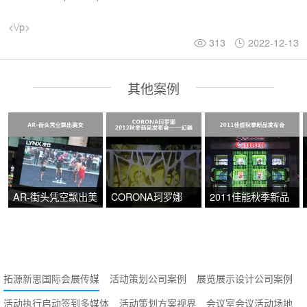
<\/p>
313
2022-12-13
其他案例
AR-街头凭空飘出美
CORONA珂罗娜
2011佳能秋季新品
女
2012秋冬新品发布
发布会
会——幻越
拓源新思国际会展传媒
活动策划公司案例
展览展示设计公司案例
活动执行启动签到多媒体
活动策划方案视界
会议室会议活动场地