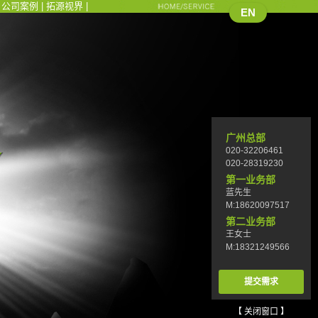
|
公司案例
|
拓源视界
|
EN
广州总部
020-32206461
020-28319230
第一业务部
蓝先生
M:18620097517
第二业务部
王女士
M:18321249566
提交需求
【 关闭窗口 】