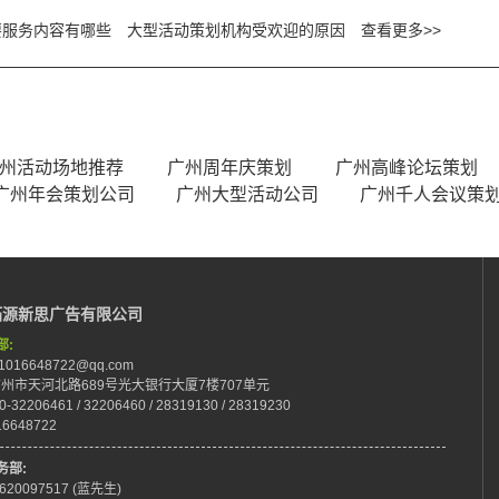
要服务内容有哪些
大型活动策划机构受欢迎的原因
查看更多>>
州活动场地推荐
广州周年庆策划
广州高峰论坛策划
广州年会策划公司
广州大型活动公司
广州千人会议策
拓源新思广告有限公司
部:
:1016648722@qq.com
:广州市天河北路689号光大银行大厦7楼707单元
0-32206461 / 32206460 / 28319130 / 28319230
16648722
务部:
8620097517 (蓝先生)