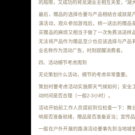
的局限，又成功的将龙湖业主相互关爱，“湖
最后，赠品的选择也要与产品相结合或就是
演活动，观众参加游戏后，统一送出的赠品
买赠品的麻烦又相当于做了一次免费派送样
无法将产品作为赠品至少也应该选择与产品
业名称作为流动广告，时刻提醒消费者。
四、活动细节考虑周到
无论策划什么活动，细节的考虑非常重要。
策划时要考虑活动实施那天气候如何；安全
动时间是否合理（一般2-3小时）。
活动开始前工作人员提前到位检查一下：舞
响是否准备就绪，赠品是否准备妥当；宣传品
一般在户外开展的路演活动要事先到当地城