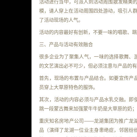
活动进行当中，可派人到活动周围散发精美的
模，请人穿上在活动周围四处游动，吸引人群
了活动现场的人气。
活动的内容最好有创新，不要一味的唱歌、跳
三、产品与活动有效融合
很多企业为了聚集人气，一味的选择歌舞、
的文艺演出必不可少，但必须注意与产品的有
首先，现场的布置与产品结合。如要宣传产
员穿上大草原特色的服饰。
其次，活动的内容必须与产品水乳交融。即
跳一段蒙古舞来加强蒙牛牛奶是大草原的奶；
重庆知名房地产公司——龙湖集团为推广龙
品（演绎了龙湖一位业主身患绝症，邻居纷