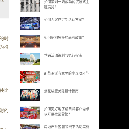
如何策划一场成功的沉浸式主
题展览？
如何为客户定制活动方案？
如何挖掘独特的品牌故事？
的时
为推
营销活动策划与执行指南
那些圣诞有意思的小互动环节
装比
烟花装置美陈设计指南
如何更好地了解目标客户需求
射的
以开展社区营销？
房地产社区营销线下活动实施