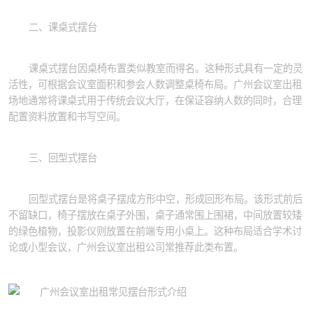
二、课桌式摆台
课桌式摆台因桌椅布置类似教室而得名。这种形式具有一定的灵
活性，可根据会议室面积和参会人数调整桌椅布局。广州会议室出租
场地通常将课桌式用于传统会议大厅，在保证容纳人数的同时，合理
配置资料放置和书写空间。
三、回型式摆台
回型式摆台是将桌子摆成方形中空，形成回形布局。该形式前后
不留缺口，椅子摆放在桌子外围，桌子通常围上围裙，中间放置较矮
的绿色植物，投影仪则放置在前端专用小桌上。这种布局适合学术讨
论或小型会议，广州会议室出租公司常推荐此类布置。