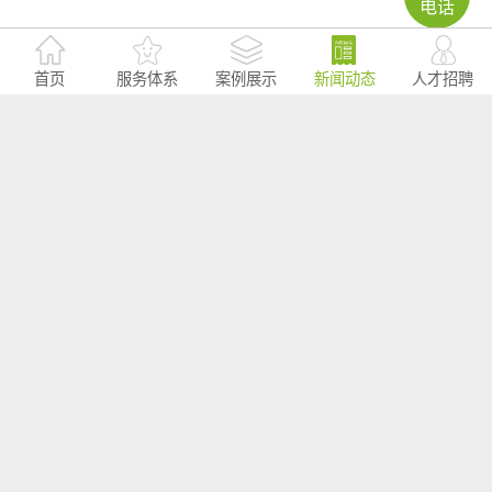
电话
首页
服务体系
案例展示
新闻动态
人才招聘
其他新闻
奥克斯安装工培训
海外案例 | 拓源助力
拓源助力三一亮相
会在马来西亚马六
2024年奥克斯芭提
第二十届国际消防
甲圆满举行
雅产品技术培训会
设备展
议圆满举行
拓源新思国际会展传媒
活动策划公司案例
展览展示设计公司案例
活动执行启动签到多媒体
活动策划方案视界
会议室会议活动场地
会掌柜：中国全面的会议场地预订平台，会议场地、会议酒店、年会场
地、年会酒店、酒店会议室、酒店宴会厅、酒店会场预订，会议场地租
赁，就上会掌柜，免收服务费的会议服务平台网站。一站式办会，预算
至少节省20%；10分钟出会议场地报价方案，轻松搞定公司年会场地、