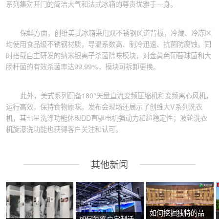
系列集对开门的简洁大气和法式冰箱的尊贵优雅于一身。
保鲜方面，创维美式冰箱采用双不锈钢风道背板，冷藏、冷冻区
均使用食品级不锈钢材质，导温系数高、制冷迅速、抗菌防腐蚀。同
时搭载自主研发的纳米银离子杀菌除味模块，对金黄色葡萄球菌和大
肠杆菌的有效杀菌率达99.99%，模块可拆卸更换。
此外，美式系列配备180°矢量直流变频压缩机和变频离心风机，
运行高效，保持食物原味。发布会现场还展示了创维大V系列洗衣
机，其七星洗涤功能体现DD直驱电机强动力和超稳定性；波轮洗衣
机旋瀑洗功能也获得客户关注和认可。
其他新闻
如何挖掘独特的品
如何为客户定制活