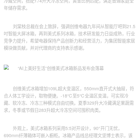
冷藏空间，搭配174升大冷冻空间，黄金比例匹配，满足普通家庭全
年储存需求。
刘棠枝总裁在会上致辞，强调创维电器九年间从智能厅吧到21.5
吋智能大屏冰箱，再到美式系列冰箱，技术研发能力日益成熟，行业
竞争力提升，希望电器保持产品创新力和经营活力，为集团智能家居
模块做贡献，并对代理商的支持表示感谢。
创维美式冰箱增加109L超大变温区，550mm直开式大抽屉，符
合人体工学设计，取物便捷。-18℃至5℃全温区变温，可实现冷
藏、软冷冻、冷冻三种模式自由切换。夏季329升大冷藏满足果蔬需
求，冬季或节假日283升超大冷冻空间可囤积肉类。
外观上，美式冰箱系列采用5:5对开设计，90°开门无忧，
690mm纤薄箱体可嵌入橱柜。冰箱产品线总经理文坚博士表示，该