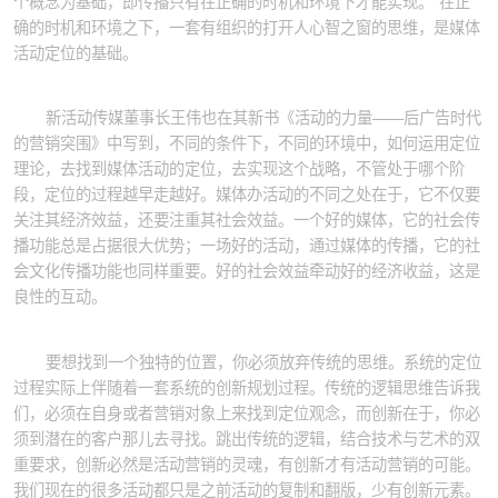
个概念为基础，即传播只有在正确的时机和环境下才能实现。”在正
确的时机和环境之下，一套有组织的打开人心智之窗的思维，是媒体
活动定位的基础。
新活动传媒董事长王伟也在其新书《活动的力量——后广告时代
的营销突围》中写到，不同的条件下，不同的环境中，如何运用定位
理论，去找到媒体活动的定位，去实现这个战略，不管处于哪个阶
段，定位的过程越早走越好。媒体办活动的不同之处在于，它不仅要
关注其经济效益，还要注重其社会效益。一个好的媒体，它的社会传
播功能总是占据很大优势；一场好的活动，通过媒体的传播，它的社
会文化传播功能也同样重要。好的社会效益牵动好的经济收益，这是
良性的互动。
要想找到一个独特的位置，你必须放弃传统的思维。系统的定位
过程实际上伴随着一套系统的创新规划过程。传统的逻辑思维告诉我
们，必须在自身或者营销对象上来找到定位观念，而创新在于，你必
须到潜在的客户那儿去寻找。跳出传统的逻辑，结合技术与艺术的双
重要求，创新必然是活动营销的灵魂，有创新才有活动营销的可能。
我们现在的很多活动都只是之前活动的复制和翻版，少有创新元素。