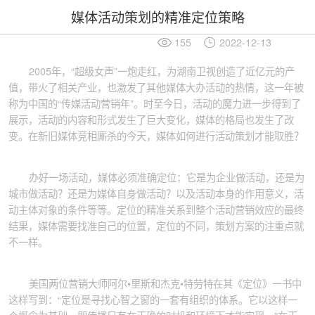
媒体活动策划的精准定位策略
155
2022-12-13
2005年，“超级女声”一炮走红，为湖南卫视创造了近亿元的产
值，带火了相关产业，也激发了其他媒体大办活动的热情，这一年被
称为中国的“传媒活动营销年”。时至今日，活动的魔力进一步得到了
展示，活动的内容和形式发生了巨大变化，媒体的格局也发生了改
变。在新旧媒体竞相厮杀的今天，媒体如何进行活动策划才能取胜？
办好一场活动，媒体必须准确定位：它是为企业做活动，还是为
城市做活动？还是为媒体自身做活动？以及活动本身的作用意义，活
动主体对象的条件等等。定位的精准关系到整个活动营销效应的最终
结果，媒体需要找准自己的位置，定位的不同，策划方案的注重点就
不一样。
美国两位营销大师阿尔•里斯和杰克•特劳特在其《定位》一书中
这样写到：“定位是寻找心智之窗的一套有组织的体系。它以这样一