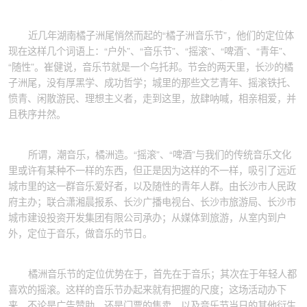
近几年湖南橘子洲尾悄然而起的“橘子洲音乐节”，他们的定位体
现在这样几个词语上：“户外”、“音乐节”、“摇滚”、“啤酒”、“青年”、
“随性”。崔健说，音乐节就是一个乌托邦。节会的两天里，长沙的橘
子洲尾，没有厚黑学、成功哲学；城里的那些文艺青年、摇滚铁托、
愤青、闲散游民、理想主义者，走到这里，放肆呐喊，相亲相爱，并
且秩序井然。
所谓，潮音乐，橘洲造。“摇滚”、“啤酒”与我们的传统音乐文化
里或许有某种不一样的东西，但正是因为这样的不一样，吸引了远近
城市里的这一群音乐爱好者，以及随性的青年人群。由长沙市人民政
府主办；联合潇湘晨报系、长沙广播电视台、长沙市旅游局、长沙市
城市建设投资开发集团有限公司承办；从媒体到旅游，从室内到户
外，定位于音乐，做音乐的节日。
橘洲音乐节的定位优势在于，首先在于音乐；其次在于年轻人都
喜欢的摇滚。这样的音乐节办起来就有把握的尺度；这场活动办下
来，不论是广告赞助，还是门票的售卖，以及音乐节当日的其他衍生