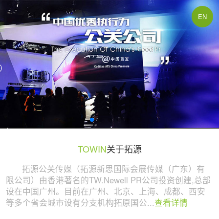
广州活动策划与执行公司 | 拓源策划
EN
TOWIN
关于拓源
拓源公关传媒（拓源新思国际会展传媒（广东）有
限公司）由香港著名的TW.Newell PR公司投资创建,总部
设在中国广州。目前在广州、北京、上海、成都、西安
等多个省会城市设有分支机构拓原国公...
查看详情