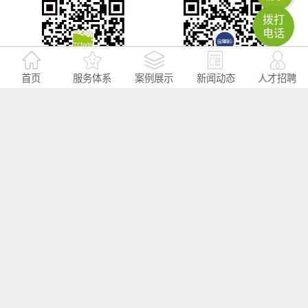
拨打
电话
首页
服务体系
案例展示
新闻动态
人才招聘
微信号：towinexpo
微信号：huizhanggui666
拓源新思国际会展传媒
活动策划公司案例
展览展示设计公司案例
活动执行启动签到多媒体
活动策划方案视界
会议室会议活动场地
会掌柜：中国全面的会议场地预订平台，会议场地、会议酒店、年会场
地、年会酒店、酒店会议室、酒店宴会厅、酒店会场预订，会议场地租
赁，就上会掌柜，免收服务费的会议服务平台网站。一站式办会，预算
至少节省20%；10分钟出会议场地报价方案，轻松搞定公司年会场地、
培训会场地、发布会场地、研讨会场地、招商会场地、答谢会场地、经