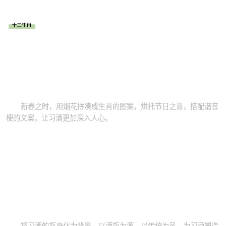
新春之时，用烟花拼凑成生肖的图案，烘托节日之喜，搭配谐音
梗的文案，让习酒更加深入人心。
将习酒的瓶身化为背景，以酒瓶为源，以传统为风，为习酒塑造