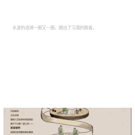
水波的涟漪一圈又一圈，圈出了习酒的醇香。