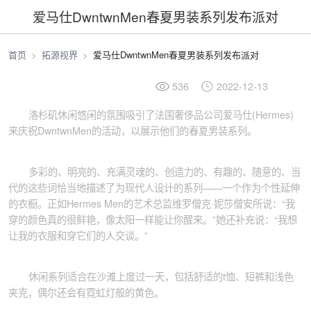
爱马仕DwntwnMen春夏男装系列发布派对
首页
拓源视界
爱马仕DwntwnMen春夏男装系列发布派对
536
2022-12-13
洛杉矶休闲悠闲的氛围吸引了法国奢侈品公司爱马仕(Hermes)
来庆祝DwntwnMen的活动，以展示他们的春夏男装系列。
多彩的、明亮的、充满灵魂的、创造力的、有趣的、随意的、当
代的这些词恰当地描述了为现代人设计的系列——一个作为个性延伸
的衣橱。正如Hermes Men的艺术总监维罗僧克·妮莎僧安所说：“我
穿的颜色真的很鲜艳，像太阳一样能让你醒来。”她还补充说：“我想
让我的衣服和穿它们的人交谈。”
休闲系列适合在沙滩上度过一天，包括舒适的t恤、短裤和浅色
夹克，偶尔还会有霓虹灯般的黄色。