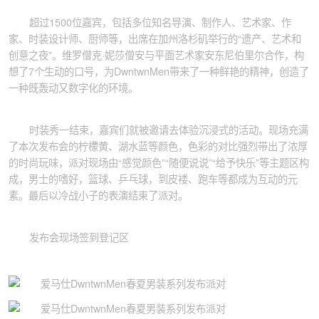
超过1500位嘉宾，包括多位知名导演、制作人、艺术家、作
家、时装设计师、厨师等，出席在加州洛杉矶举行的“遗产、艺术和
创意之夜”。维罗僧克·妮莎僧安与平面艺术家安东尼伯里尔合作，构
想了7个生动的口号，为DwntwnMen带来了一种鲜艳的精神，创造了
一种既轰动又数字化的环境。
时装秀一结束，嘉宾们就被邀请去体验沉浸式的活动。现场充满
了本次发布会的柠檬黄、湖水蓝等颜色，色彩的对比强烈带出了浓厚
的时尚玩味，派对现场由“感觉颜色”“随便说说”“给予快乐”等主题区构
成，男士的嗜好，篮球、乒乓球，到皮褛、跑车等都成为互动的元
素。最后以冷战小子的表演结束了派对。
发布会现场签到登记区