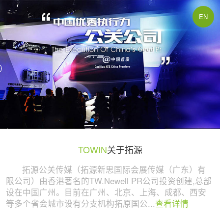
广州活动策划与执行公司 | 拓源策划
EN
TOWIN
关于拓源
拓源公关传媒（拓源新思国际会展传媒（广东）有
限公司）由香港著名的TW.Newell PR公司投资创建,总部
设在中国广州。目前在广州、北京、上海、成都、西安
等多个省会城市设有分支机构拓原国公...
查看详情