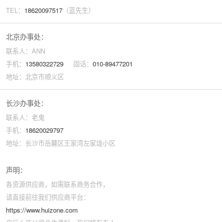
TEL：
18620097517
（蓝先生）
北京办事处：
联系人：ANN
手机：
13580322729
固话：
010-89477201
地址：北京市顺义区
长沙办事处：
联系人：老鬼
手机：
18620029797
地址：长沙市岳麓区王家湾左家垅小区
声明：
各资源供应商，如需联系商务合作，
请直接前往我们供应商平台：
https://www.huizone.com