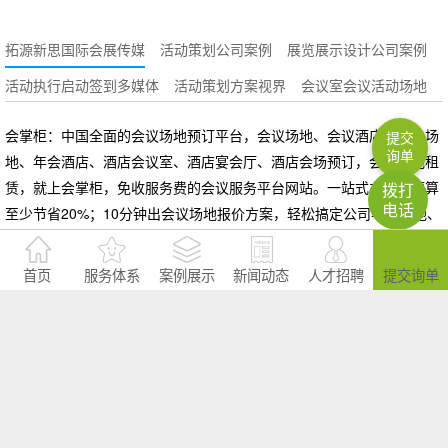
拓源新思国际会展传媒
活动策划公司案例
展览展示设计公司案例
活动执行启动签到多媒体
活动策划方案视界
会议室会议活动场地
会掌柜：中国全面的会议场地预订平台，会议场地、会议酒店、年会场
提交
询单
地、年会酒店、酒店会议室、酒店宴会厅、酒店会场预订，会议场地租
赁，就上会掌柜，免收服务费的会议服务平台网站。一站式办会，预算
拨打
电话
至少节省20%；10分钟出会议场地报价方案，轻松搞定公司年会场地、
培训会场地、发布会场地、研讨会场地、招商会场地、答谢会场地、经
销商会议场地、工作总结会场地、沙龙/休闲会议场地。会掌柜是广州炫
首页
服务体系
案例展示
新闻动态
人才招聘
提交询单
锐信息科技有限公司旗下品牌
大型活动策划机构受欢迎的原因
策划推广公司的主要服务内容有哪些
大型活动策划公司的核心优势
查看更多>>