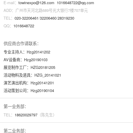
E-mail：
towinexpo@126.com
1016648722@qq.com
ADD：广州市天河北路689号光大银行7楼707单元
TEL：
020-32206461
/
32206460
/
28319230
QQ：
1016648722
供应商合作请联系：
专业主持人：Hzg20141202
AV设备商：Hzg20190103
展览制作工厂：HZG20181205
活动物料及道具：HZG_20141021
演艺演出机构：Hzg20141201
活动策划公司：Hzg20190104
第一业务部：
TEL：
18620029
797
（陈先生）
第二业务部：