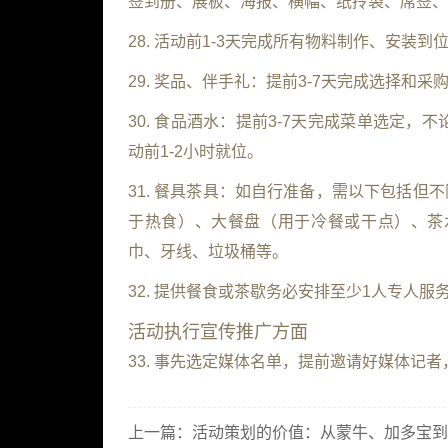
签到册、展板、海报、横幅、纸拎袋、席签、
28. 活动前1-3天完成所有物料制作、安装到
29. 奖品、伴手礼：提前3-7天完成选择和采
30. 食品酒水：提前3-7天完成菜单选定
动前1-2小时就位。
31. 餐具茶具：如自行准备，需以下包括但不
于热食）、大餐盘（用于冷餐或干点）、茶
巾、牙线、垃圾桶等。
32. 提供餐食或茶歇务必安排至少1人专人
活动执行宣传推广方面
33. 事先选定媒体名单，提前邀请好媒体记
上一篇：
活动策划的价值：从蒙牛、加多宝到