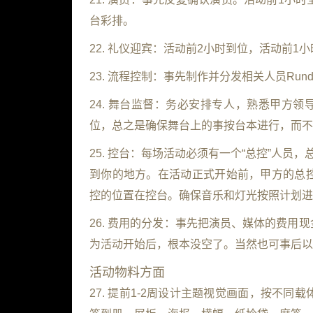
台彩排。
22. 礼仪迎宾：活动前2小时到位，活动前1
23. 流程控制：事先制作并分发相关人员Ru
24. 舞台监督：务必安排专人，熟悉甲方
位，总之是确保舞台上的事按台本进行，而不
25. 控台：每场活动必须有一个“总控”人员
到你的地方。在活动正式开始前，甲方的总
控的位置在控台。确保音乐和灯光按照计划进
26. 费用的分发：事先把演员、媒体的费
为活动开始后，根本没空了。当然也可事后以
活动物料方面
27. 提前1-2周设计主题视觉画面，按不