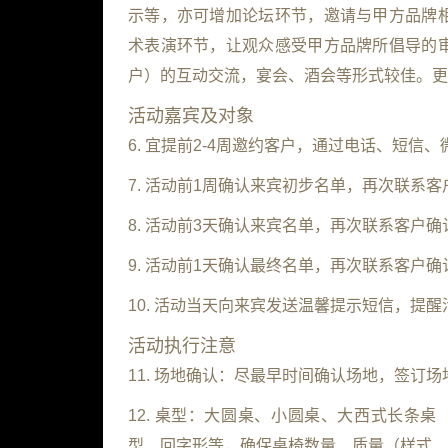
示等，亦可增加论坛环节，邀请与甲方品牌
术表演环节，让观众感受甲方品牌所倡导的
户）的互动交流，宴会、酒会等形式较佳。更
活动嘉宾及对象
6. 宜提前2-4周邀约客户，通过电话、短
7. 活动前1周确认来宾初步名单，再次联系
8. 活动前3天确认来宾名单，再次联系客户确
9. 活动前1天确认最终名单，再次联系客户确
10. 活动当天向来宾发送温馨提示短信，提
活动执行注意
11. 场地确认：尽最早时间确认场地，签订
12. 桌型：大圆桌、小圆桌、大西式长条
型、回字形等，确保桌椅数量、质量（样式、