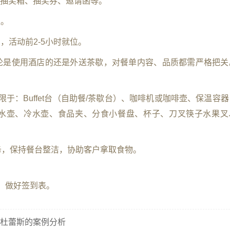
抽奖箱、抽奖券、邀请函等。
位。
购，活动前2-5小时就位。
，不论是使用酒店的还是外送茶歇，对餐单内容、品质都需严格把关
限于：Buffet台（自助餐/茶歇台）、咖啡机或咖啡壶、保温容
水壶、冷水壶、食品夹、分食小餐盘、杯子、刀叉筷子水果叉
服务，保持餐台整洁，协助客户拿取食物。
者，做好签到表。
杜蕾斯的案例分析