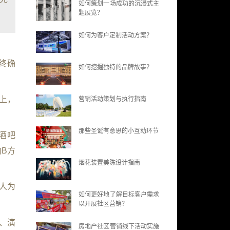
如何策划一场成功的沉浸式主
题展览？
如何为客户定制活动方案？
终确
如何挖掘独特的品牌故事？
上，
营销活动策划与执行指南
那些圣诞有意思的小互动环节
酒吧
B方
烟花装置美陈设计指南
0人为
如何更好地了解目标客户需求
以开展社区营销？
、演
房地产社区营销线下活动实施