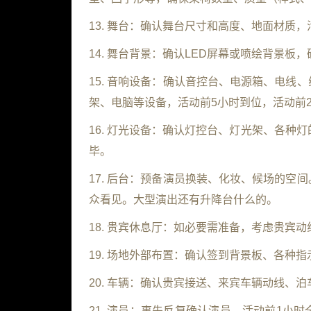
13. 舞台：确认舞台尺寸和高度、地面材质
14. 舞台背景：确认LED屏幕或喷绘背景
15. 音响设备：确认音控台、电源箱、电
架、电脑等设备，活动前5小时到位，活动前
16. 灯光设备：确认灯控台、灯光架、各种
毕。
17. 后台：预备演员换装、化妆、候场的
众看见。大型演出还有升降台什么的。
18. 贵宾休息厅：如必要需准备，考虑贵宾
19. 场地外部布置：确认签到背景板、各种
20. 车辆：确认贵宾接送、来宾车辆动线、
21. 演员：事先反复确认演员。活动前1