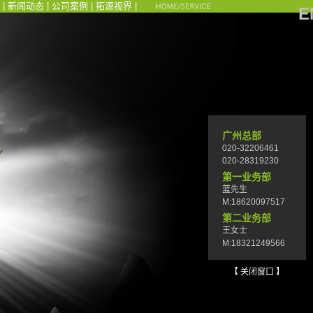
|
新闻动态
|
公司案例
|
拓源视界
|
E
广州总部
020-32206461
020-28319230
第一业务部
蓝先生
M:18620097517
第二业务部
王女士
M:18321249566
【 关闭窗口 】