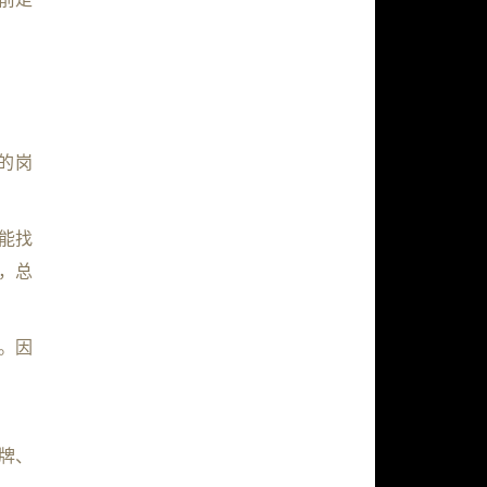
的岗
人能找
，总
。因
牌、