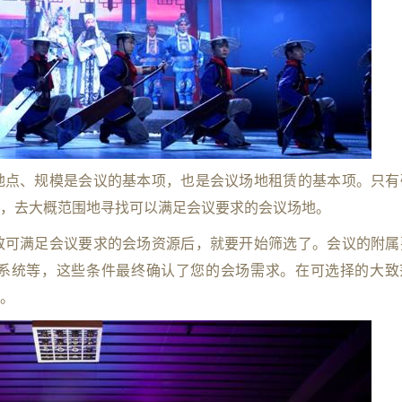
地点、规模是会议的基本项，也是会议场地租赁的基本项。只有
，去大概范围地寻找可以满足会议要求的会议场地。
致可满足会议要求的会场资源后，就要开始筛选了。会议的附属
系统等，这些条件最终确认了您的会场需求。在可选择的大致
。